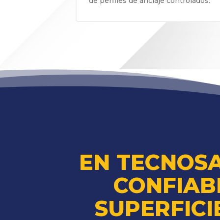
de perfiles de anclaje controlados.
EN TECNOS
CONFIAB
SUPERFICI