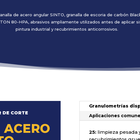
ranalla de acero angular SINTO, granalla de escoria de carbón Bla
TON 80-HPA, abrasivos ampliamente utilizados antes de aplicar s
pintura industrial y recubrimientos anticorrosivos.
Granulometrías dis
R DE CORTE
Aplicaciones comun
 ACERO
25:
limpieza pesada y
recubrimientos gru