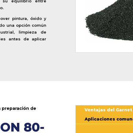
su equilibrio entre
o.
over pintura, óxido y
endo una opción común
strial, limpieza de
ies antes de aplicar
a preparación de
Ventajas del Garne
Aplicaciones comun
ON 80-