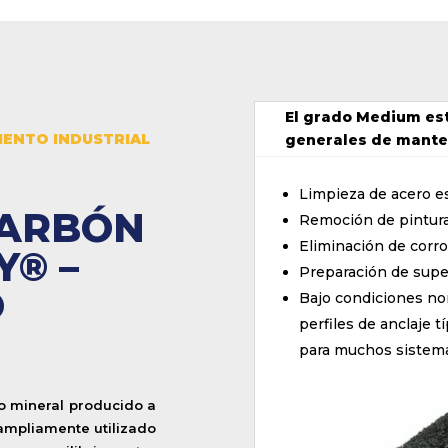
El grado Medium est
IENTO INDUSTRIAL
generales de mante
E
Limpieza de acero es
CARBÓN
Remoción de pintura
Eliminación de corro
Y® –
Preparación de super
O
Bajo condiciones no
perfiles de anclaje 
para muchos sistemas
o mineral producido a
ampliamente utilizado