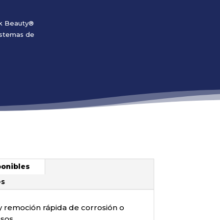
ck Beauty®
istemas de
ponibles
es
 remoción rápida de corrosión o
esos