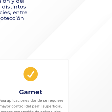
ión y del
 distintos
cies, entre
rotección

Garnet
ara aplicaciones donde se requiere
mayor control del perfil superficial,
menor generación de polvo y alta