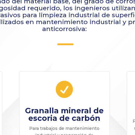
o del material base, del grado de corros
ugosidad requerido, los ingenieros utilizan
asivos para limpieza industrial de superfi
ilizados en mantenimiento industrial y p
anticorrosiva:
K

Granalla mineral de
escoria de carbón
P
Para trabajos de mantenimiento