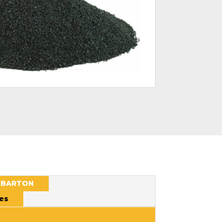
t BARTON
es