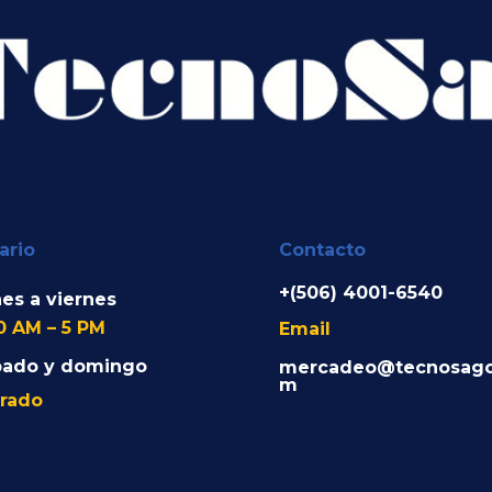
ario
Contacto
+(506) 4001-6540
es a viernes
0 AM – 5 PM
Email
bado y domingo
mercadeo@tecnosago
m
rado