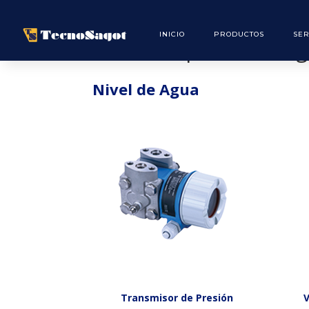
INICIO
PRODUCTOS
SER
Calderas | Nivel de a
Nivel de Agua
Transmisor de Presión
V