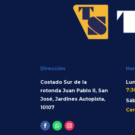
Dirección
Hor
Costado Sur de la
Lun
7:3
rotonda Juan Pablo II, San
José, Jardines Autopista,
Sá
10107
Cer