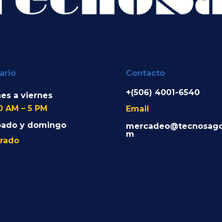
ario
Contacto
+(506) 4001-6540
es a viernes
0 AM – 5 PM
Email
bado y domingo
mercadeo@tecnosago
m
rado