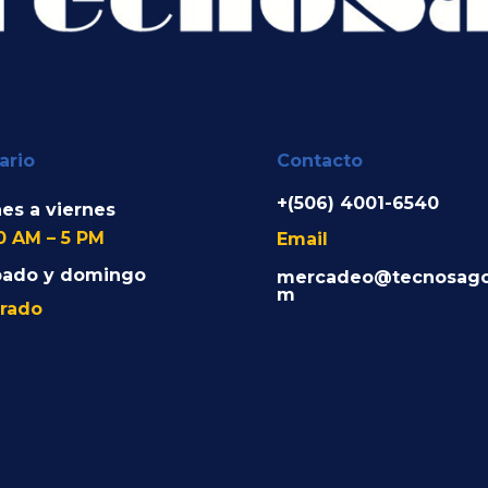
ario
Contacto
+(506) 4001-6540
es a viernes
0 AM – 5 PM
Email
bado y domingo
mercadeo@tecnosago
m
rado