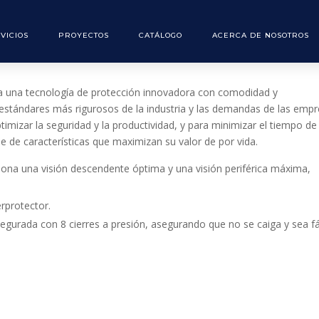
VICIOS
PROYECTOS
CATÁLOGO
ACERCA DE NOSOTROS
a 3
a una tecnología de protección innovadora con comodidad y
 estándares más rigurosos de la industria y las demandas de las emp
imizar la seguridad y la productividad, y para minimizar el tiempo de
rie de características que maximizan su valor de por vida.
iona una visión descendente óptima y una visión periférica máxima,
erprotector.
egurada con 8 cierres a presión, asegurando que no se caiga y sea fá