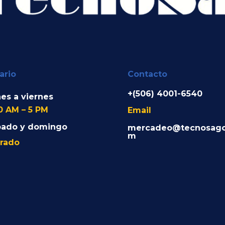
ario
Contacto
+(506) 4001-6540
es a viernes
0 AM – 5 PM
Email
bado y domingo
mercadeo@tecnosago
m
rado