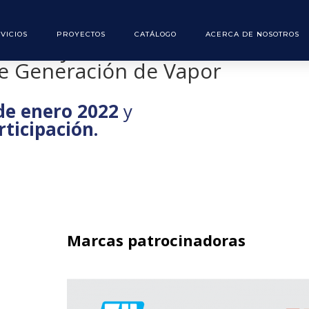
VICIOS
PROYECTOS
CATÁLOGO
ACERCA DE NOSOTROS
toreo y Cálculo de Eficiencia en
de Generación de Vapor
 de enero 2022
y
rticipación.
Marcas patrocinadoras