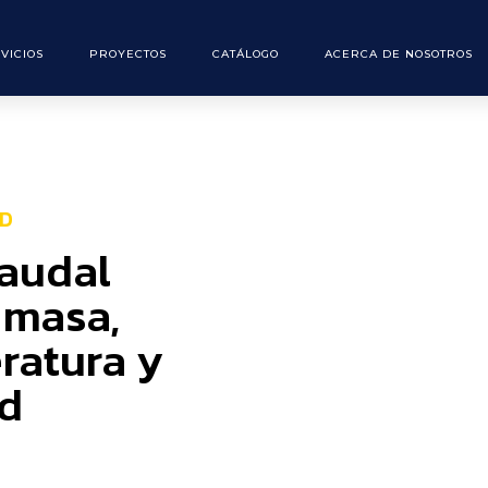
VICIOS
PROYECTOS
CATÁLOGO
ACERCA DE NOSOTROS
ED
caudal
 masa,
ratura y
ad